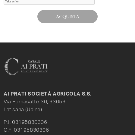
ACQUISTA
AI PRATI SOCIETÀ AGRICOLA S.S.
Via Fornasatte 30, 33053
Latisana (Udine)
P.I. 03195830306
C.F. 03195830306