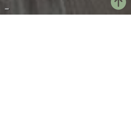
Home
Ubernachten
Junior Suite
Die Junior Suites sind geräumig und elegant, ganz
im minimalen Stilmit einem Hauch Modernität. Holz
ist ein vorherrschendes Element in diesen Räumen.
Sie sind charakterisiert durch ausgesuchte Details
und Designstücke, das Doppelbett King Size und ein
großes Bad mit Dusche.
Sie befinden sich im ersten Stock und verfügen
über eine große, 20 m² große Terrasse mit Tisch,
Stühlen und bequemen Liegestühlen, auf der Sie an
kühlen Sommerabenden inmitten der Stille der
Natur entspannen können. Die Junior Suiten
genießen tatsächlich einen atemberaubenden Blick