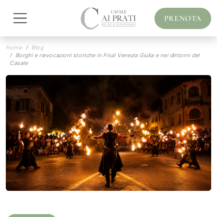
PRENOTA
Home
Blog
Borghi e rievocazioni storiche in Friuli Venezia Giulia e nei dintorni del
Casale