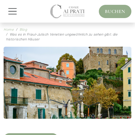
BUCHEN
Home
Blog
Was es in Friaul-Julisch Venetien ungewöhnlich zu sehen gibt: die
historischen Häuser